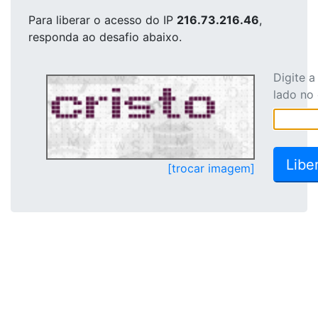
Para liberar o acesso
do IP
216.73.216.46
,
responda ao desafio abaixo.
Digite 
lado no
[trocar imagem]