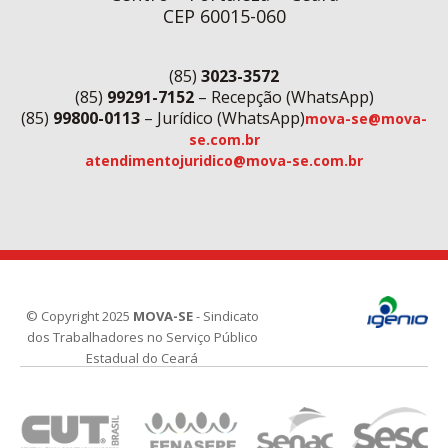
CEP 60015-060
(85)
3023-3572
(85)
99291-7152
– Recepção (WhatsApp)
(85)
99800-0113
– Jurídico (WhatsApp)
mova-se@mova-
se.com.br
atendimentojuridico@mova-se.com.br
© Copyright 2025
MOVA-SE
- Sindicato
dos Trabalhadores no Serviço Público
Estadual do Ceará