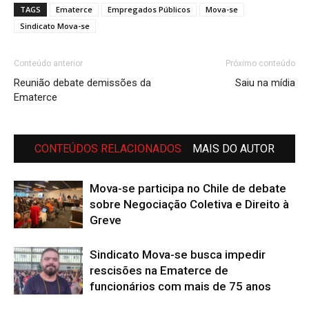
TAGS
Ematerce
Empregados Públicos
Mova-se
Sindicato Mova-se
Conteúdo anterior
Próximo conteúdo
Reunião debate demissões da
Saiu na mídia
Ematerce
CONTEÚDOS RELACIONADOS
MAIS DO AUTOR
Mova-se participa no Chile de debate
sobre Negociação Coletiva e Direito à
Greve
Sindicato Mova-se busca impedir
rescisões na Ematerce de
funcionários com mais de 75 anos