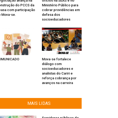
gociação avança na
ofícios na SEAS e no
nstrução do PCCS da
Ministério Público para
asa com participação
cobrar providências em
 Mova-se.
defesa dos
socioeducadores
OMUNICADO
Mova-se fortalece
diálogo com
socioeducadores e
analistas do Cariri e
reforça cobrança por
avanços na carreira
MAIS LIDAS
Servidores públicos do