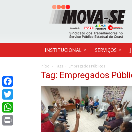
MOVA-
SE
INSTITUCIONAL
SERVIÇOS
Início
Tags
Empregados Públicos
Tag: Empregados Públi
Facebook
Twitter
WhatsApp
Print