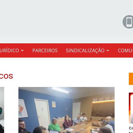
JURÍDICO
PARCEIROS
SINDICALIZAÇÃO
COMU
cos
C