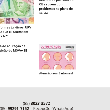
CE seguem com
problemas no plano de
saúde
formes jurídicos: URV
O que é? Quem tem
reito?
a de apuração da
eição do MOVA-SE
Atenção aos Sintomas!
(85)
3023-3572
(85)
99291-7152
– Recepção (WhatsApp)