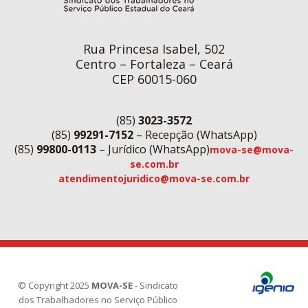
Rua Princesa Isabel, 502
Centro – Fortaleza – Ceará
CEP 60015-060
(85)
3023-3572
(85)
99291-7152
– Recepção (WhatsApp)
(85)
99800-0113
– Jurídico (WhatsApp)
mova-se@mova-
se.com.br
atendimentojuridico@mova-se.com.br
© Copyright 2025
MOVA-SE
- Sindicato
dos Trabalhadores no Serviço Público