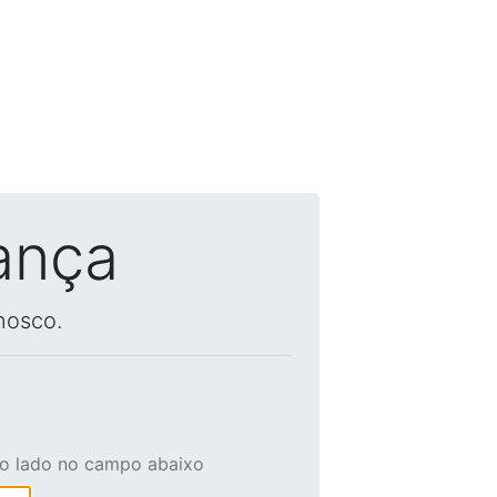
ança
nosco.
ao lado no campo abaixo