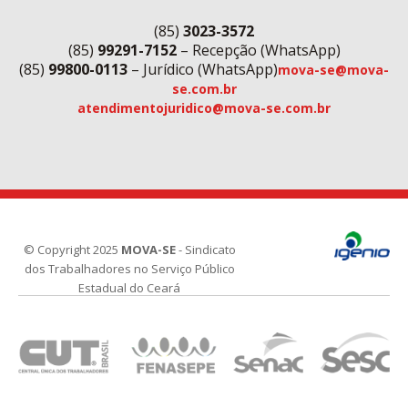
(85)
3023-3572
(85)
99291-7152
– Recepção (WhatsApp)
(85)
99800-0113
– Jurídico (WhatsApp)
mova-se@mova-
se.com.br
atendimentojuridico@mova-se.com.br
© Copyright 2025
MOVA-SE
- Sindicato
dos Trabalhadores no Serviço Público
Estadual do Ceará