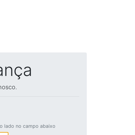
ança
nosco.
ao lado no campo abaixo