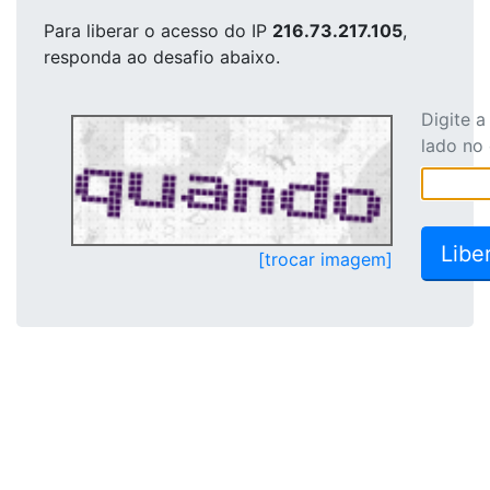
Para liberar o acesso
do IP
216.73.217.105
,
responda ao desafio abaixo.
Digite 
lado no
[trocar imagem]