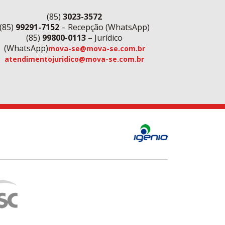
(85)
3023-3572
(85)
99291-7152
– Recepção (WhatsApp)
(85)
99800-0113
– Jurídico
(WhatsApp)
mova-se@mova-se.com.br
atendimentojuridico@mova-se.com.br