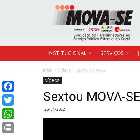
MOVA-
SE
INSTITUCIONAL
SERVIÇOS
Início
Vídeos
Sextou MOVA-SE!
Vídeos
Sextou MOVA-SE
Facebook
26/04/2022
Twitter
WhatsApp
Print