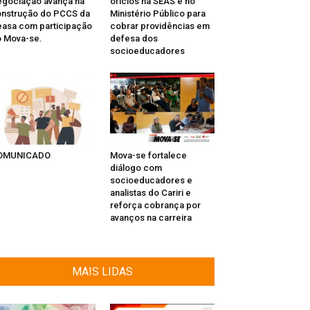
gociação avança na
ofícios na SEAS e no
nstrução do PCCS da
Ministério Público para
asa com participação
cobrar providências em
 Mova-se.
defesa dos
socioeducadores
OMUNICADO
Mova-se fortalece
diálogo com
socioeducadores e
analistas do Cariri e
reforça cobrança por
avanços na carreira
MAIS LIDAS