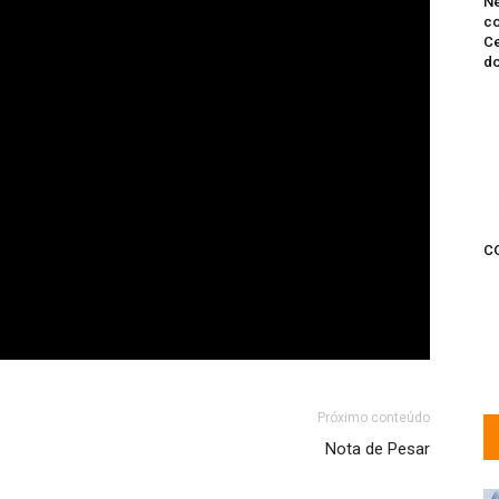
Ne
co
Ce
do
C
Próximo conteúdo
Nota de Pesar