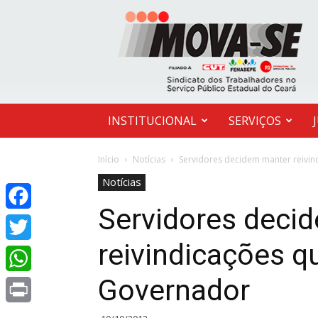
MOVA-
SE
INSTITUCIONAL
SERVIÇOS
Início
Notícias
Servidores decidem manter reivin
Notícias
Servidores deci
Facebook
reivindicações q
Twitter
Governador
WhatsApp
Print