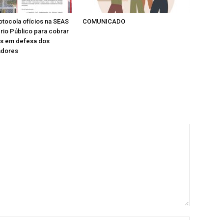
tocola ofícios na SEAS
COMUNICADO
ério Público para cobrar
as em defesa dos
adores