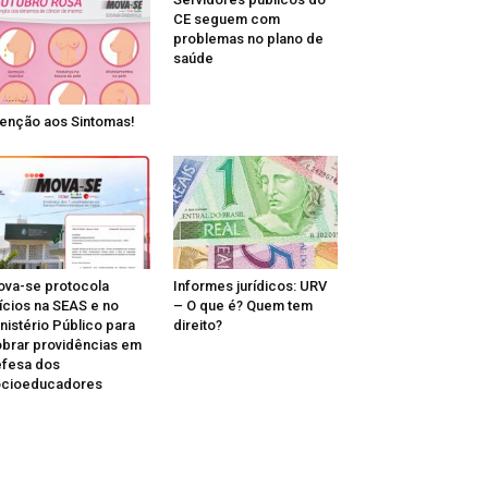
CE seguem com
problemas no plano de
saúde
enção aos Sintomas!
va-se protocola
Informes jurídicos: URV
ícios na SEAS e no
– O que é? Quem tem
nistério Público para
direito?
brar providências em
fesa dos
ocioeducadores