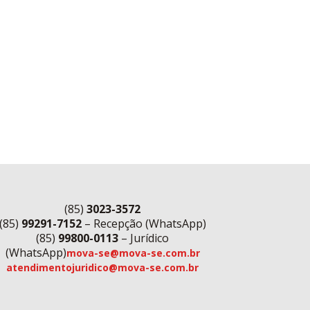
(85)
3023-3572
(85)
99291-7152
– Recepção (WhatsApp)
(85)
99800-0113
– Jurídico
(WhatsApp)
mova-se@mova-se.com.br
atendimentojuridico@mova-se.com.br