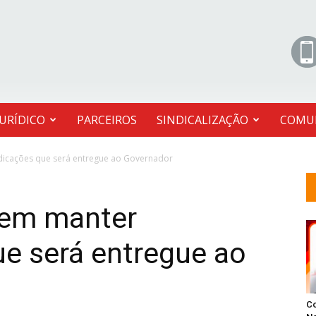
JURÍDICO
PARCEIROS
SINDICALIZAÇÃO
COMU
dicações que será entregue ao Governador
dem manter
ue será entregue ao
C