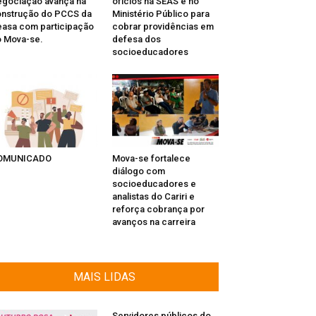
gociação avança na
ofícios na SEAS e no
nstrução do PCCS da
Ministério Público para
asa com participação
cobrar providências em
 Mova-se.
defesa dos
socioeducadores
OMUNICADO
Mova-se fortalece
diálogo com
socioeducadores e
analistas do Cariri e
reforça cobrança por
avanços na carreira
MAIS LIDAS
Servidores públicos do