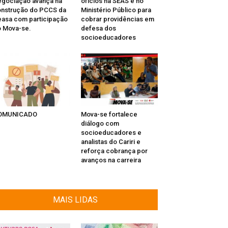
gociação avança na
ofícios na SEAS e no
nstrução do PCCS da
Ministério Público para
asa com participação
cobrar providências em
 Mova-se.
defesa dos
socioeducadores
OMUNICADO
Mova-se fortalece
diálogo com
socioeducadores e
analistas do Cariri e
reforça cobrança por
avanços na carreira
MAIS LIDAS