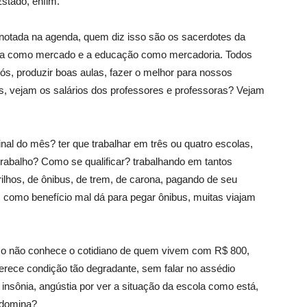
stado, enfim.
notada na agenda, quem diz isso são os sacerdotes da
scola como mercado e a educação como mercadoria. Todos
ós, produzir boas aulas, fazer o melhor para nossos
s, vejam os salários dos professores e professoras? Vejam
nal do mês? ter que trabalhar em três ou quatro escolas,
trabalho? Como se qualificar? trabalhando em tantos
ilhos, de ônibus, de trem, de carona, pagando de seu
m como benefício mal dá para pegar ônibus, muitas viajam
sso não conhece o cotidiano de quem vivem com R$ 800,
rece condição tão degradante, sem falar no assédio
insônia, angústia por ver a situação da escola como está,
a domina?