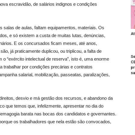
nova escravidão, de salários indignos e condições
s salas de aulas, faltam equipamentos, materiais. Os
At
s, e só existem a custa de muitas lutas, denúncias,
onários. E os concursados ficam meses, até anos,
, já praticamente duplicou, ou triplicou, a falta de
Se
o “exército intelectual de reserva”, isto é, uma enorme
C
a trabalhar por condições precárias e contratos
pr
s
ampanha salarial, mobilização, passeatas, paralizações,
direitos, desvio e má gestão dos recursos, e abandono da
rico que temos que, infelizmente, apresentar no dia do
demagogia barata nas bocas dos candidatos e governantes.
 porque os trabalhadores que nela estão são convocados,