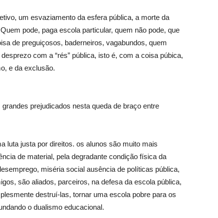
letivo, um esvaziamento da esfera pública, a morte da
Quem pode, paga escola particular, quem não pode, que
oisa de preguiçosos, baderneiros, vagabundos, quem
esprezo com a “rés” pública, isto é, com a coisa púbica,
mo, e da exclusão.
grandes prejudicados nesta queda de braço entre
luta justa por direitos. os alunos são muito mais
ência de material, pela degradante condição física da
 desemprego, miséria social ausência de políticas pública,
gos, são aliados, parceiros, na defesa da escola pública,
mplesmente destruí-las, tornar uma escola pobre para os
ofundando o dualismo educacional.