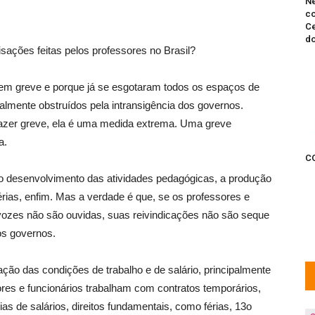
Ne
co
Ce
do
isações feitas pelos professores no Brasil?
em greve e porque já se esgotaram todos os espaços de
almente obstruídos pela intransigência dos governos.
fazer greve, ela é uma medida extrema. Uma greve
a.
C
, o desenvolvimento das atividades pedagógicas, a produção
érias, enfim. Mas a verdade é que, se os professores e
vozes não são ouvidas, suas reivindicações não são seque
os governos.
ão das condições de trabalho e de salário, principalmente
res e funcionários trabalham com contratos temporários,
as de salários, direitos fundamentais, como férias, 13o