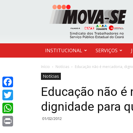
MOVA-
SE
INSTITUCIONAL
SERVIÇOS
Início
Notícias
Educação não é mercadoria, dign
Notícias
Educação não é 
Facebook
dignidade para 
Twitter
01/02/2012
WhatsApp
Print