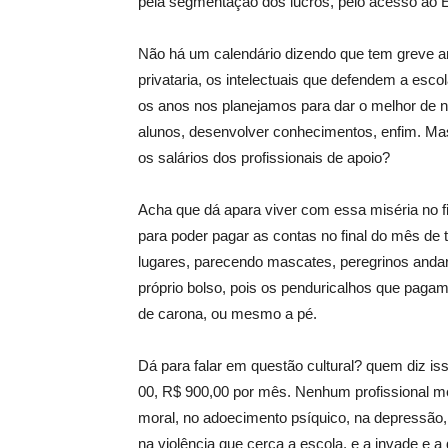
pela segmentação dos lucros, pelo acesso ao E
Não há um calendário dizendo que tem greve a
privataria, os intelectuais que defendem a e
os anos nos planejamos para dar o melhor de n
alunos, desenvolver conhecimentos, enfim. Ma
os salários dos profissionais de apoio?
Acha que dá apara viver com essa miséria no fi
para poder pagar as contas no final do mês de 
lugares, parecendo mascates, peregrinos andar
próprio bolso, pois os penduricalhos que paga
de carona, ou mesmo a pé.
Dá para falar em questão cultural? quem diz i
00, R$ 900,00 por mês. Nenhum profissional me
moral, no adoecimento psíquico, na depressão, 
na violência que cerca a escola, e a invade e 