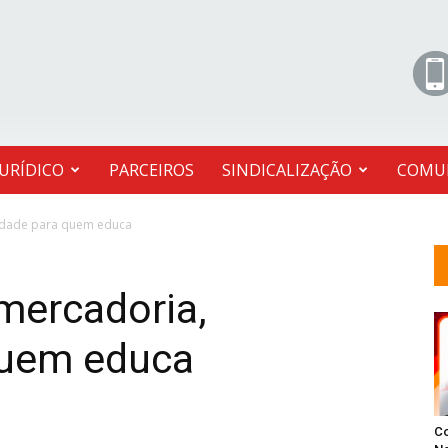
JURÍDICO
PARCEIROS
SINDICALIZAÇÃO
COMU
idade para quem educa
mercadoria,
quem educa
C