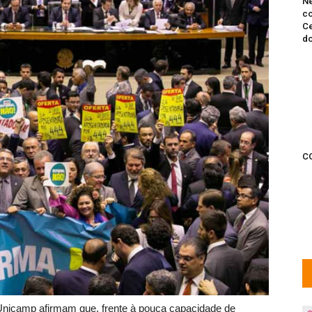
Ne
co
Ce
do
C
nicamp afirmam que, frente à pouca capacidade de