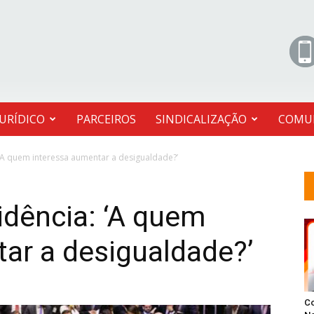
JURÍDICO
PARCEIROS
SINDICALIZAÇÃO
COMU
‘A quem interessa aumentar a desigualdade?’
idência: ‘A quem
ar a desigualdade?’
C