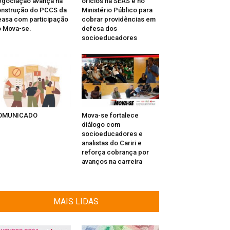
gociação avança na
ofícios na SEAS e no
nstrução do PCCS da
Ministério Público para
asa com participação
cobrar providências em
 Mova-se.
defesa dos
socioeducadores
OMUNICADO
Mova-se fortalece
diálogo com
socioeducadores e
analistas do Cariri e
reforça cobrança por
avanços na carreira
MAIS LIDAS