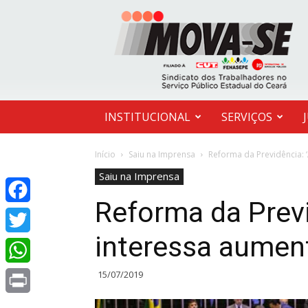
MOVA-
SE
INSTITUCIONAL
SERVIÇOS
Início
Saiu na Imprensa
Reforma da Previdência: 
Saiu na Imprensa
Reforma da Prev
Facebook
interessa aument
Twitter
15/07/2019
WhatsApp
Print