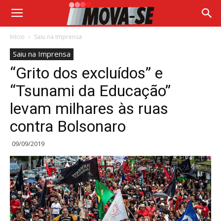
Início
Saiu na Imprensa
Saiu na Imprensa
“Grito dos excluídos” e
“Tsunami da Educação”
levam milhares às ruas
contra Bolsonaro
09/09/2019