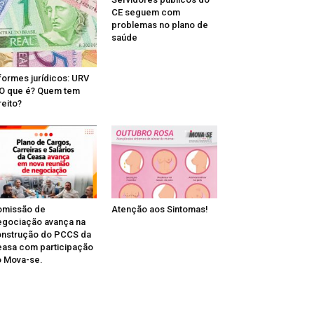
CE seguem com
problemas no plano de
saúde
formes jurídicos: URV
O que é? Quem tem
reito?
omissão de
Atenção aos Sintomas!
gociação avança na
nstrução do PCCS da
asa com participação
 Mova-se.