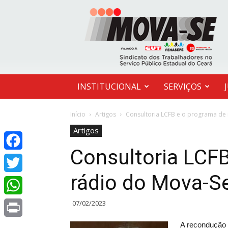
MOVA-
SE
INSTITUCIONAL
SERVIÇOS
Início
Artigos
Consultoria LCFB e o programa de
Artigos
Consultoria LCF
Facebook
rádio do Mova-S
Twitter
07/02/2023
WhatsApp
A recondução 
Print