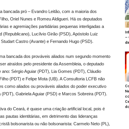
a bancada pró – Evandro Leitão, com a maioria dos
ilho, Oriel Nunes e Romeu Aldigueri. Há os deputados
árias e agremiações partidárias pequenas interligadas a
In
d (Republicano), Lucílvio Girão (PSD), Apóstolo Luiz
– 
, Studart Castro (Avante) e Fernando Hugo (PSD).
di
e uma bancada dos prováveis aliados num segundo momento
ser atraídos pelo presidente da Assembleia, o deputado
te ano: Sérgio Aguiar (PDT), Lia Gomes (PDT), Cláudio
Filho (PDT) e Felipe Mota (UB). A Consultoria LCFB não
C
es como aliados ou prováveis aliados do poder executivo
Ne
 (PDT), Gabriela Aguiar (PSD) e Marcos Sobreira (PDT).
co
Ce
do
va do Ceará, é quase uma criação artificial local, pois é
uas pautas identitárias, em detrimento das lideranças
ristã bolsonarista ou não bolsonarista: Carmelo Neto (PL),