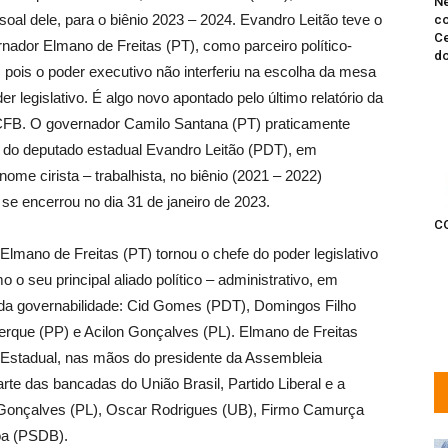
Ne
al dele, para o biênio 2023 – 2024. Evandro Leitão teve o
co
Ce
nador Elmano de Freitas (PT), como parceiro político-
do
, pois o poder executivo não interferiu na escolha da mesa
der legislativo. É algo novo apontado pelo último relatório da
CFB. O governador Camilo Santana (PT) praticamente
do deputado estadual Evandro Leitão (PDT), em
nome cirista – trabalhista, no biênio (2021 – 2022)
e se encerrou no dia 31 de janeiro de 2023.
C
lmano de Freitas (PT) tornou o chefe do poder legislativo
 o seu principal aliado político – administrativo, em
s da governabilidade: Cid Gomes (PDT), Domingos Filho
erque (PP) e Acilon Gonçalves (PL). Elmano de Freitas
o Estadual, nas mãos do presidente da Assembleia
arte das bancadas do União Brasil, Partido Liberal e a
 Gonçalves (PL), Oscar Rodrigues (UB), Firmo Camurça
oa (PSDB).