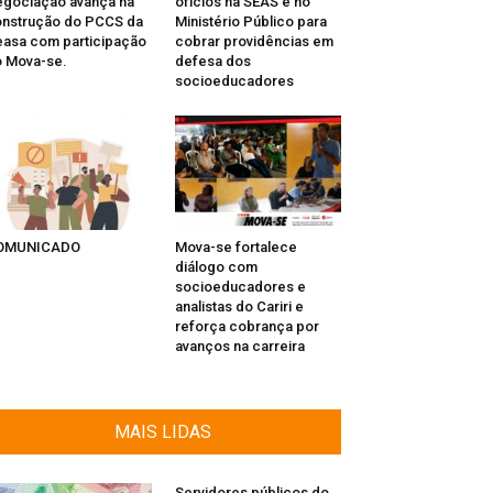
gociação avança na
ofícios na SEAS e no
nstrução do PCCS da
Ministério Público para
asa com participação
cobrar providências em
 Mova-se.
defesa dos
socioeducadores
OMUNICADO
Mova-se fortalece
diálogo com
socioeducadores e
analistas do Cariri e
reforça cobrança por
avanços na carreira
MAIS LIDAS
Servidores públicos do