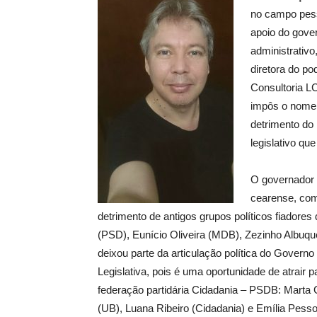
no campo pesso
apoio do gover
administrativo
diretora do po
Consultoria L
impôs o nome 
detrimento do 
legislativo qu
O governador E
cearense, como
detrimento de antigos grupos políticos fiadore
(PSD), Eunício Oliveira (MDB), Zezinho Albuqu
deixou parte da articulação política do Govern
Legislativa, pois é uma oportunidade de atrair p
federação partidária Cidadania – PSDB: Marta
(UB), Luana Ribeiro (Cidadania) e Emília Pess