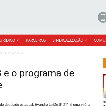
JURÍDICO
PARCEIROS
SINDICALIZAÇÃO
COMU
 rádio do Mova-Se
B e o programa de
e
C
do deputado estadual, Evandro Leitão (PDT), é uma vitória