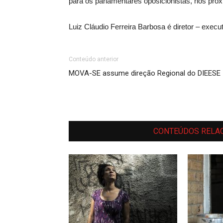
para os parlamentares oposicionistas, nos próx
Luiz Cláudio Ferreira Barbosa é diretor – exec
Conteúdo anterior
MOVA-SE assume direção Regional do DIEESE
CONTEÚDOS RELA