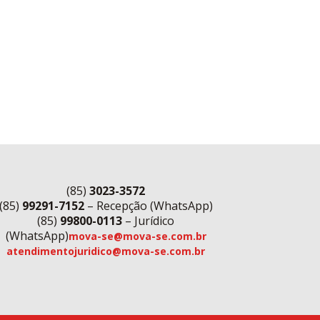
(85)
3023-3572
(85)
99291-7152
– Recepção (WhatsApp)
(85)
99800-0113
– Jurídico
(WhatsApp)
mova-se@mova-se.com.br
atendimentojuridico@mova-se.com.br