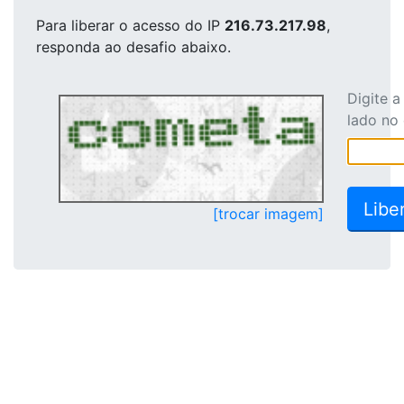
Para liberar o acesso
do IP
216.73.217.98
,
responda ao desafio abaixo.
Digite 
lado no
[trocar imagem]