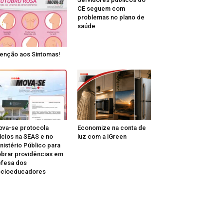
CE seguem com
problemas no plano de
saúde
enção aos Sintomas!
va-se protocola
Economize na conta de
ícios na SEAS e no
luz com a iGreen
nistério Público para
brar providências em
fesa dos
ocioeducadores