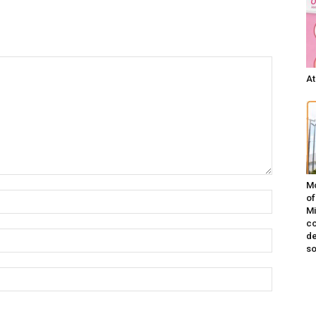
At
Mo
of
Mi
co
de
s