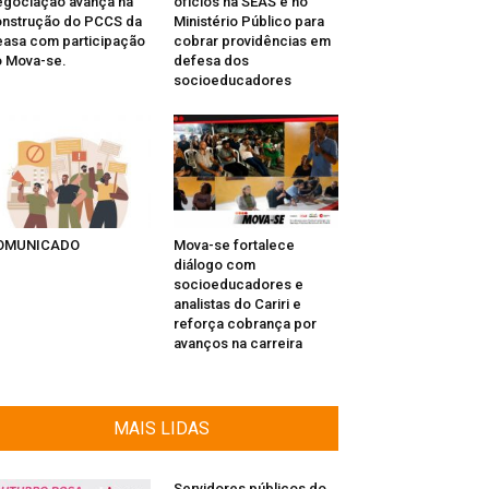
gociação avança na
ofícios na SEAS e no
nstrução do PCCS da
Ministério Público para
asa com participação
cobrar providências em
 Mova-se.
defesa dos
socioeducadores
OMUNICADO
Mova-se fortalece
diálogo com
socioeducadores e
analistas do Cariri e
reforça cobrança por
avanços na carreira
MAIS LIDAS
Servidores públicos do