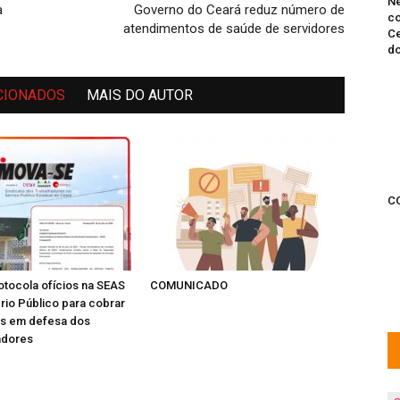
Ne
a
Governo do Ceará reduz número de
co
atendimentos de saúde de servidores
Ce
do
CIONADOS
MAIS DO AUTOR
C
tocola ofícios na SEAS
COMUNICADO
ério Público para cobrar
as em defesa dos
adores