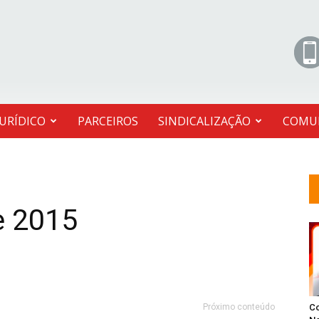
JURÍDICO
PARCEIROS
SINDICALIZAÇÃO
COMU
e 2015
Próximo conteúdo
C