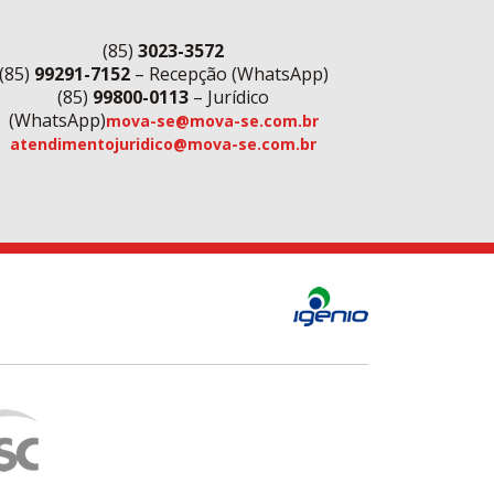
(85)
3023-3572
(85)
99291-7152
– Recepção (WhatsApp)
(85)
99800-0113
– Jurídico
(WhatsApp)
mova-se@mova-se.com.br
atendimentojuridico@mova-se.com.br