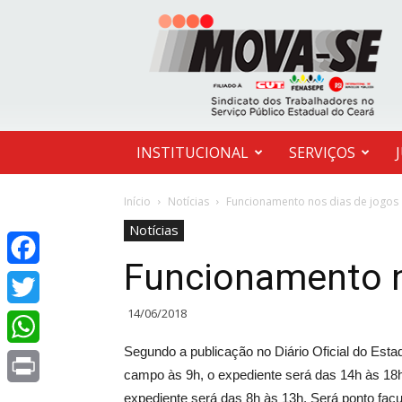
MOVA-
SE
INSTITUCIONAL
SERVIÇOS
Início
Notícias
Funcionamento nos dias de jogos
Notícias
Funcionamento n
Facebook
14/06/2018
Twitter
Segundo a publicação no Diário Oficial do Estad
WhatsApp
campo às 9h, o expediente será das 14h às 18h. 
expediente será das 8h às 13h. Será ponto facu
Print