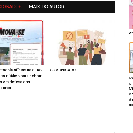
CIONADOS
MAIS DO AUTOR
At
tocola ofícios na SEAS
COMUNICADO
ério Público para cobrar
Mo
as em defesa dos
of
adores
Mi
co
de
s