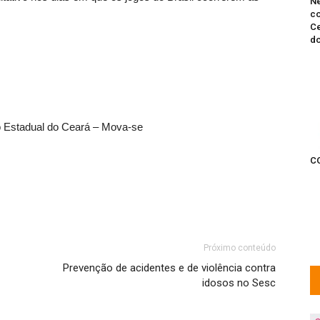
Ne
co
Ce
do
co Estadual do Ceará – Mova-se
C
Próximo conteúdo
Prevenção de acidentes e de violência contra
idosos no Sesc