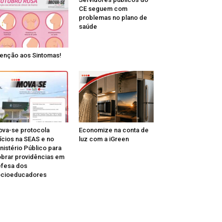
CE seguem com
problemas no plano de
saúde
enção aos Sintomas!
va-se protocola
Economize na conta de
ícios na SEAS e no
luz com a iGreen
nistério Público para
brar providências em
fesa dos
ocioeducadores