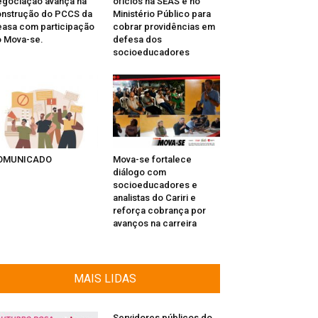
gociação avança na
ofícios na SEAS e no
nstrução do PCCS da
Ministério Público para
asa com participação
cobrar providências em
 Mova-se.
defesa dos
socioeducadores
OMUNICADO
Mova-se fortalece
diálogo com
socioeducadores e
analistas do Cariri e
reforça cobrança por
avanços na carreira
MAIS LIDAS
Servidores públicos do