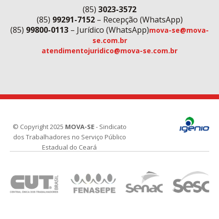
(85)
3023-3572
(85)
99291-7152
– Recepção (WhatsApp)
(85)
99800-0113
– Jurídico (WhatsApp)
mova-se@mova-
se.com.br
atendimentojuridico@mova-se.com.br
© Copyright 2025
MOVA-SE
- Sindicato
dos Trabalhadores no Serviço Público
Estadual do Ceará