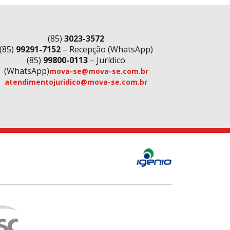
(85)
3023-3572
(85)
99291-7152
– Recepção (WhatsApp)
(85)
99800-0113
– Jurídico
(WhatsApp)
mova-se@mova-se.com.br
atendimentojuridico@mova-se.com.br