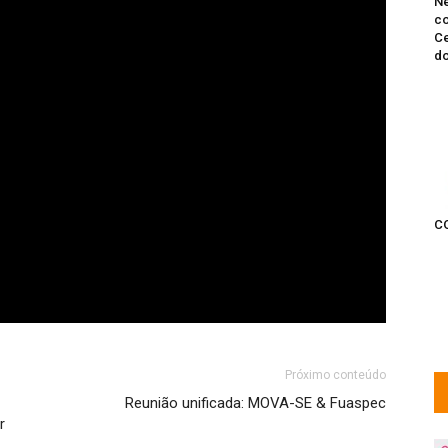
Ne
co
Ce
do
C
Próximo conteúdo
Reunião unificada: MOVA-SE & Fuaspec
r