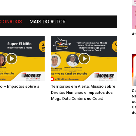
CIONADOS
MAIS DO AUTOR
At
ño – Impactos sobre a
Territórios em Alerta: Missão sobre
C
Direitos Humanos e Impactos dos
Ne
Mega Data Centers no Ceará
co
Ce
do