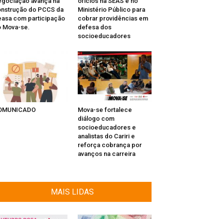
gociação avança na
ofícios na SEAS e no
nstrução do PCCS da
Ministério Público para
asa com participação
cobrar providências em
 Mova-se.
defesa dos
socioeducadores
OMUNICADO
Mova-se fortalece
diálogo com
socioeducadores e
analistas do Cariri e
reforça cobrança por
avanços na carreira
MAIS LIDAS