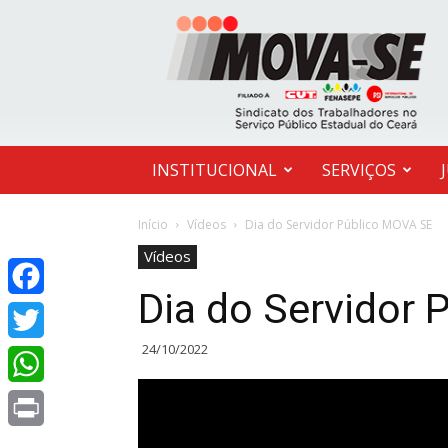
MOVA-
SE
INSTITUCIONAL
SERVIÇOS
Início
Vídeos
Dia do Servidor Público MOVA SE
Vídeos
Dia do Servidor
Facebook
24/10/2022
Twitter
WhatsApp
Print