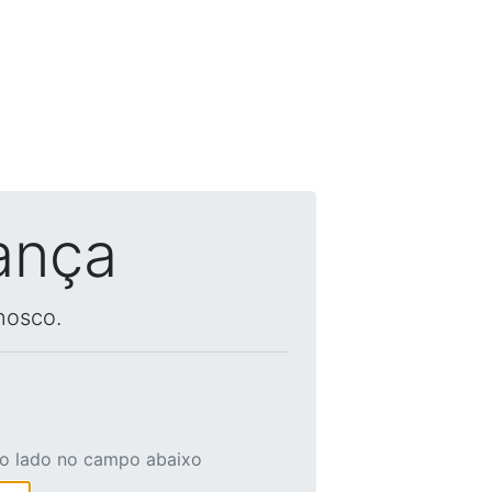
ança
nosco.
ao lado no campo abaixo