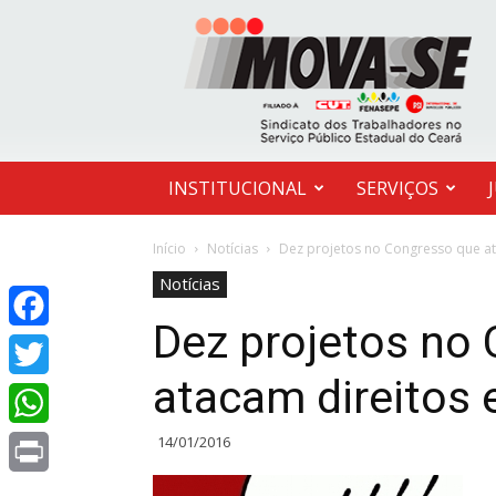
MOVA-
SE
INSTITUCIONAL
SERVIÇOS
Início
Notícias
Dez projetos no Congresso que at
Notícias
Dez projetos no
Facebook
atacam direitos 
Twitter
14/01/2016
WhatsApp
Print