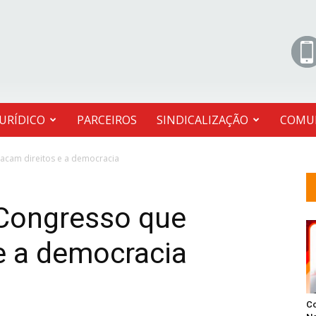
JURÍDICO
PARCEIROS
SINDICALIZAÇÃO
COMU
acam direitos e a democracia
 Congresso que
e a democracia
C