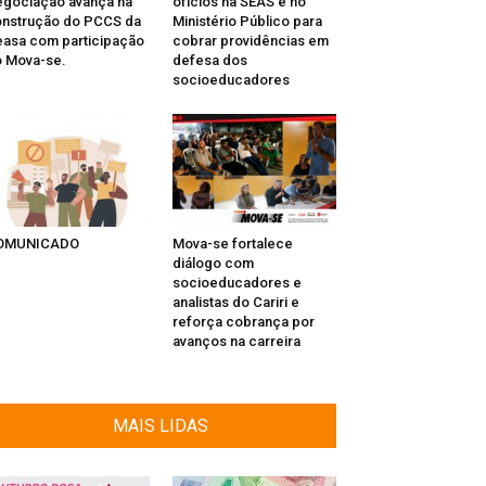
gociação avança na
ofícios na SEAS e no
nstrução do PCCS da
Ministério Público para
asa com participação
cobrar providências em
 Mova-se.
defesa dos
socioeducadores
OMUNICADO
Mova-se fortalece
diálogo com
socioeducadores e
analistas do Cariri e
reforça cobrança por
avanços na carreira
MAIS LIDAS