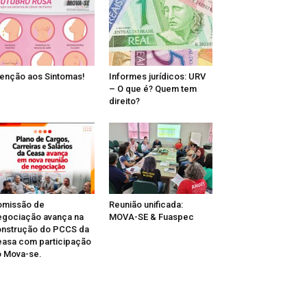
enção aos Sintomas!
Informes jurídicos: URV
– O que é? Quem tem
direito?
omissão de
Reunião unificada:
gociação avança na
MOVA-SE & Fuaspec
nstrução do PCCS da
asa com participação
 Mova-se.