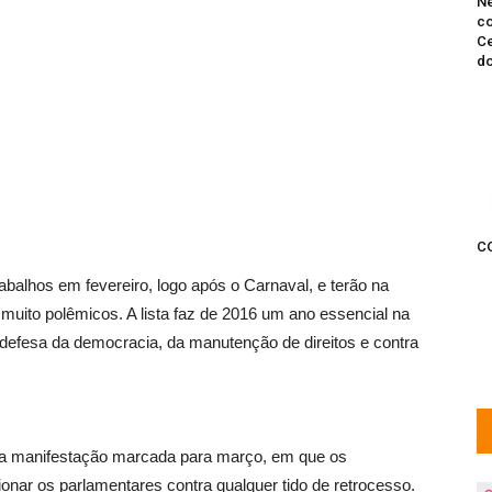
Ne
co
Ce
do
C
balhos em fevereiro, logo após o Carnaval, e terão na
uito polêmicos. A lista faz de 2016 um ano essencial na
defesa da democracia, da manutenção de direitos e contra
a manifestação marcada para março, em que os
nar os parlamentares contra qualquer tido de retrocesso.