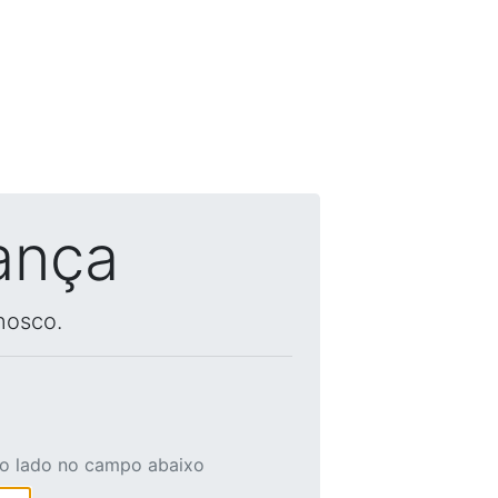
ança
nosco.
ao lado no campo abaixo