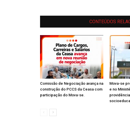
CONTEÚDOS RELA
Comissão de Negociação avança na
Mova-se pro
construção do PCCS da Ceasa com
e no Minist
participação do Mova-se.
providênci
socioeduc