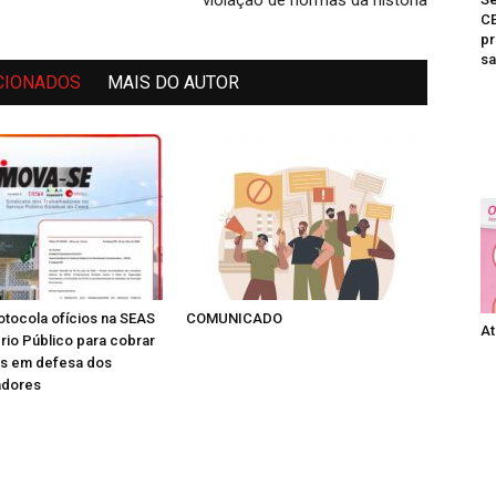
violação de normas da história
C
pr
s
CIONADOS
MAIS DO AUTOR
tocola ofícios na SEAS
COMUNICADO
At
ério Público para cobrar
as em defesa dos
adores