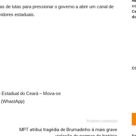
Ne
co
as de lutas para pressionar o governo a abrir um canal de
Ce
vidores estaduais.
do
C
co Estadual do Ceará – Mova-se
8 (WhastApp)
Próximo conteúdo
MPT atribui tragédia de Brumadinho à mais grave
Se