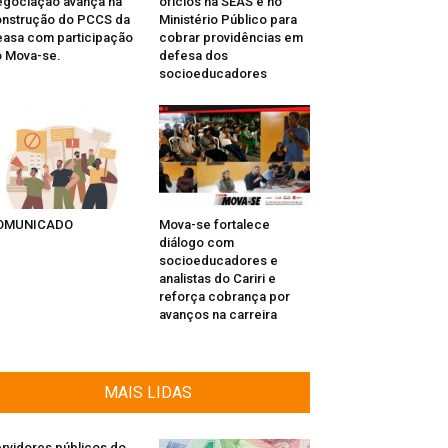
gociação avança na
ofícios na SEAS e no
nstrução do PCCS da
Ministério Público para
asa com participação
cobrar providências em
 Mova-se.
defesa dos
socioeducadores
OMUNICADO
Mova-se fortalece
diálogo com
socioeducadores e
analistas do Cariri e
reforça cobrança por
avanços na carreira
MAIS LIDAS
rvidores públicos do