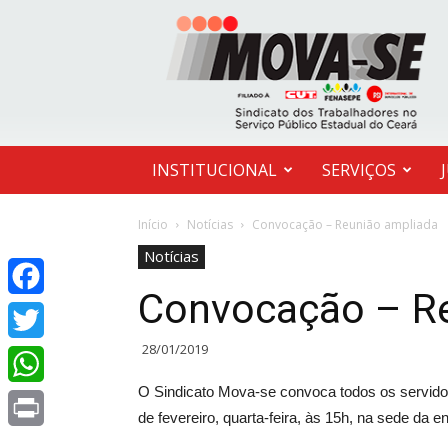
MOVA-
SE
INSTITUCIONAL
SERVIÇOS
Início
Notícias
Convocação – Reunião ampliada
Notícias
Convocação – R
Facebook
28/01/2019
Twitter
O Sindicato Mova-se convoca todos os servidor
WhatsApp
de fevereiro, quarta-feira, às 15h, na sede da e
Print