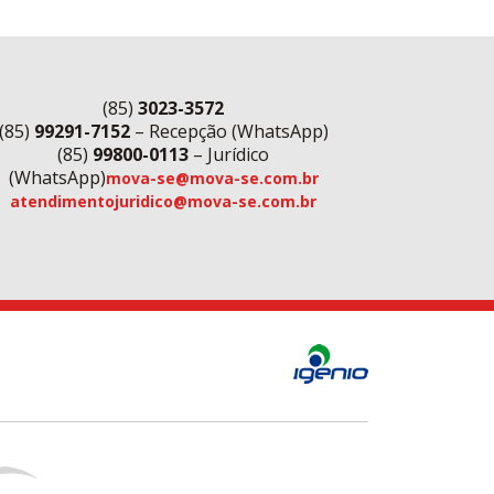
(85)
3023-3572
(85)
99291-7152
– Recepção (WhatsApp)
(85)
99800-0113
– Jurídico
(WhatsApp)
mova-se@mova-se.com.br
atendimentojuridico@mova-se.com.br