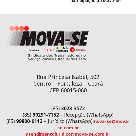
participação do Mova-se.
Rua Princesa Isabel, 502
Centro – Fortaleza – Ceará
CEP 60015-060
(85)
3023-3572
(85)
99291-7152
– Recepção (WhatsApp)
(85)
99800-0113
– Jurídico (WhatsApp)
mova-se@mova-
se.com.br
atendimentojuridico@mova-se.com.br