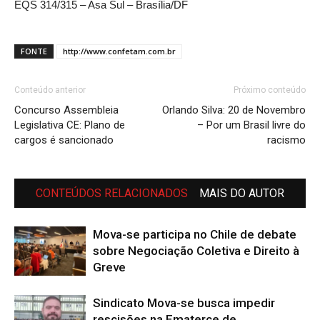
EQS 314/315 – Asa Sul – Brasília/DF
FONTE
http://www.confetam.com.br
Conteúdo anterior
Próximo conteúdo
Concurso Assembleia
Orlando Silva: 20 de Novembro
Legislativa CE: Plano de
– Por um Brasil livre do
cargos é sancionado
racismo
CONTEÚDOS RELACIONADOS
MAIS DO AUTOR
Mova-se participa no Chile de debate
sobre Negociação Coletiva e Direito à
Greve
Sindicato Mova-se busca impedir
rescisões na Ematerce de