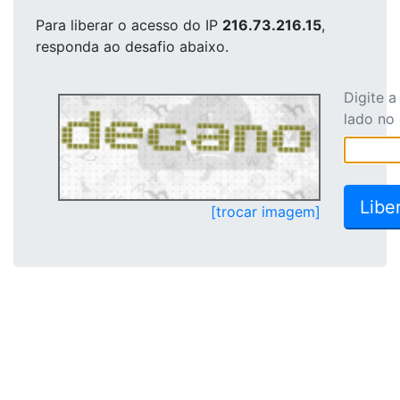
Para liberar o acesso
do IP
216.73.216.15
,
responda ao desafio abaixo.
Digite 
lado no
[trocar imagem]