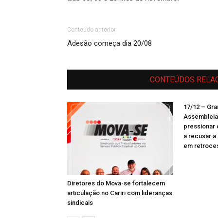
Conteúdo anterior
Adesão começa dia 20/08
CONTEÚDOS RELA
17/12 – Gra
Assembleia 
pressionar 
a recusar 
em retroces
Diretores do Mova-se fortalecem
articulação no Cariri com lideranças
sindicais