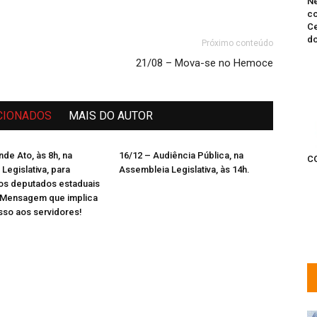
Ne
co
Ce
do
Próximo conteúdo
21/08 – Mova-se no Hemoce
CIONADOS
MAIS DO AUTOR
nde Ato, às 8h, na
16/12 – Audiência Pública, na
C
Legislativa, para
Assembleia Legislativa, às 14h.
os deputados estaduais
a Mensagem que implica
so aos servidores!