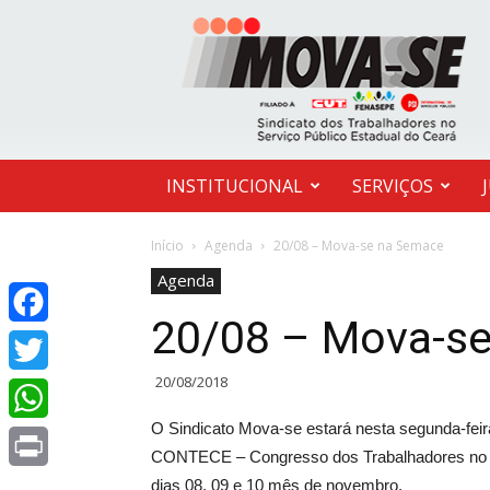
MOVA-
SE
INSTITUCIONAL
SERVIÇOS
Início
Agenda
20/08 – Mova-se na Semace
Agenda
20/08 – Mova-s
Facebook
20/08/2018
Twitter
O Sindicato Mova-se estará nesta segunda-feir
WhatsApp
CONTECE – Congresso dos Trabalhadores no Se
dias 08, 09 e 10 mês de novembro.
Print