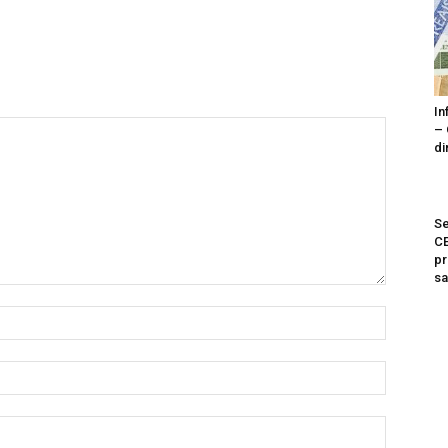
In
– 
di
Se
C
pr
s