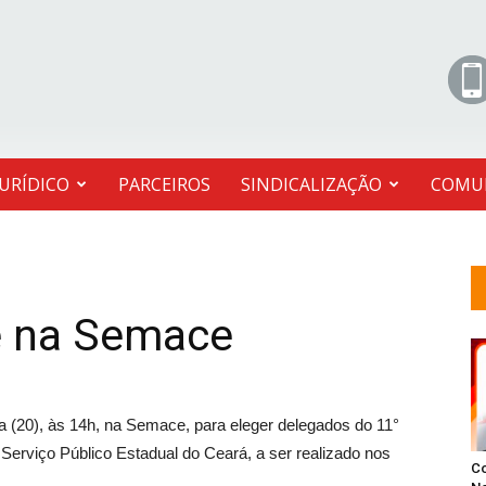
JURÍDICO
PARCEIROS
SINDICALIZAÇÃO
COMU
e na Semace
a (20), às 14h, na Semace, para eleger delegados do 11°
rviço Público Estadual do Ceará, a ser realizado nos
C