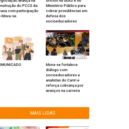
gociação avança na
ofícios na SEAS e no
nstrução do PCCS da
Ministério Público para
asa com participação
cobrar providências em
 Mova-se.
defesa dos
socioeducadores
OMUNICADO
Mova-se fortalece
diálogo com
socioeducadores e
analistas do Cariri e
reforça cobrança por
avanços na carreira
MAIS LIDAS