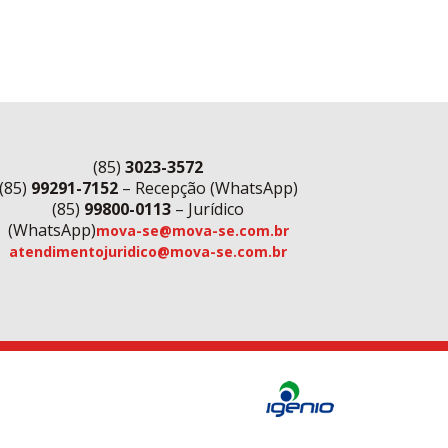
(85)
3023-3572
(85)
99291-7152
– Recepção (WhatsApp)
(85)
99800-0113
– Jurídico
(WhatsApp)
mova-se@mova-se.com.br
atendimentojuridico@mova-se.com.br