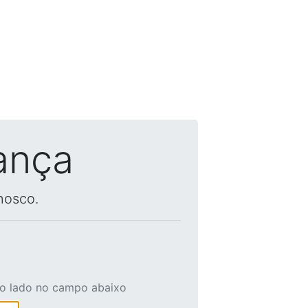
ança
nosco.
ao lado no campo abaixo