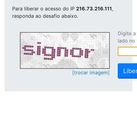
Para liberar o acesso
do IP
216.73.216.111
,
responda ao desafio abaixo.
Digite 
lado no
[trocar imagem]