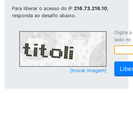
Para liberar o acesso
do IP
216.73.216.10
,
responda ao desafio abaixo.
Digite 
lado no
[trocar imagem]