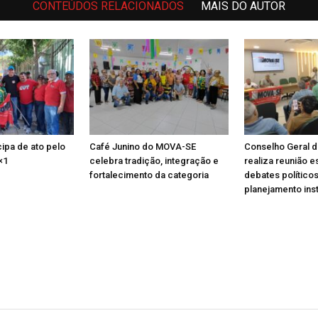
CONTEÚDOS RELACIONADOS
MAIS DO AUTOR
ipa de ato pelo
Café Junino do MOVA-SE
Conselho Geral 
×1
celebra tradição, integração e
realiza reunião e
fortalecimento da categoria
debates políticos
planejamento inst