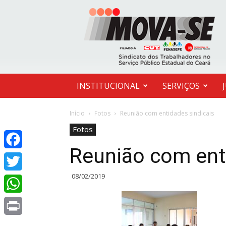
MOVA-
SE
INSTITUCIONAL
SERVIÇOS
Início
Fotos
Reunião com entidades sindicais
Fotos
Reunião com ent
Facebook
08/02/2019
Twitter
WhatsApp
Print