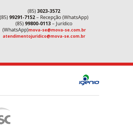
(85)
3023-3572
(85)
99291-7152
– Recepção (WhatsApp)
(85)
99800-0113
– Jurídico
(WhatsApp)
mova-se@mova-se.com.br
atendimentojuridico@mova-se.com.br