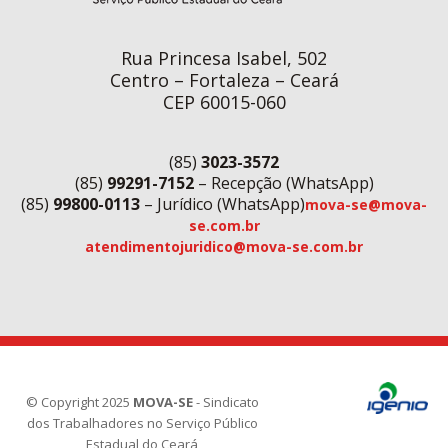
Rua Princesa Isabel, 502
Centro – Fortaleza – Ceará
CEP 60015-060
(85)
3023-3572
(85)
99291-7152
– Recepção (WhatsApp)
(85)
99800-0113
– Jurídico (WhatsApp)
mova-se@mova-
se.com.br
atendimentojuridico@mova-se.com.br
© Copyright 2025
MOVA-SE
- Sindicato
dos Trabalhadores no Serviço Público
Estadual do Ceará