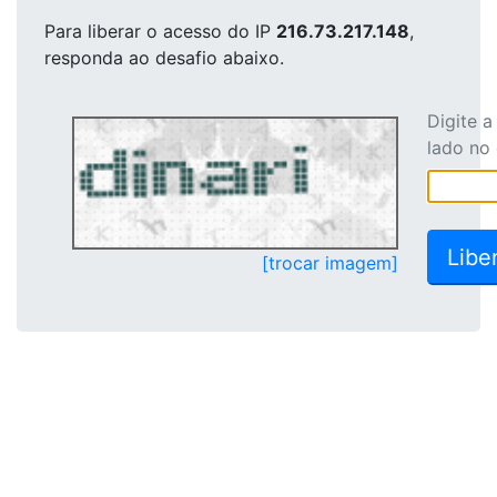
Para liberar o acesso
do IP
216.73.217.148
,
responda ao desafio abaixo.
Digite 
lado no
[trocar imagem]