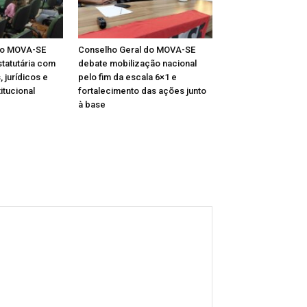
do MOVA-SE
Conselho Geral do MOVA-SE
statutária com
debate mobilização nacional
, jurídicos e
pelo fim da escala 6×1 e
itucional
fortalecimento das ações junto
à base