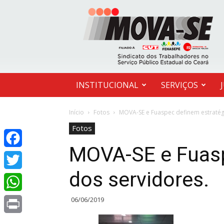
MOVA-
SE
INSTITUCIONAL
SERVIÇOS
Início
Fotos
MOVA-SE e Fuaspec definem estratég
Fotos
MOVA-SE e Fuasp
Facebook
dos servidores.
Twitter
06/06/2019
WhatsApp
Print