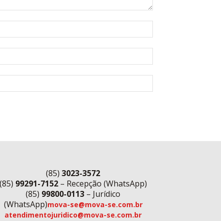
(85)
3023-3572
(85)
99291-7152
– Recepção (WhatsApp)
(85)
99800-0113
– Jurídico
(WhatsApp)
mova-se@mova-se.com.br
atendimentojuridico@mova-se.com.br