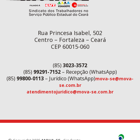
Rua Princesa Isabel, 502
Centro – Fortaleza – Ceará
CEP 60015-060
(85)
3023-3572
(85)
99291-7152
– Recepção (WhatsApp)
(85)
99800-0113
– Jurídico (WhatsApp)
mova-se@mova-
se.com.br
atendimentojuridico@mova-se.com.br