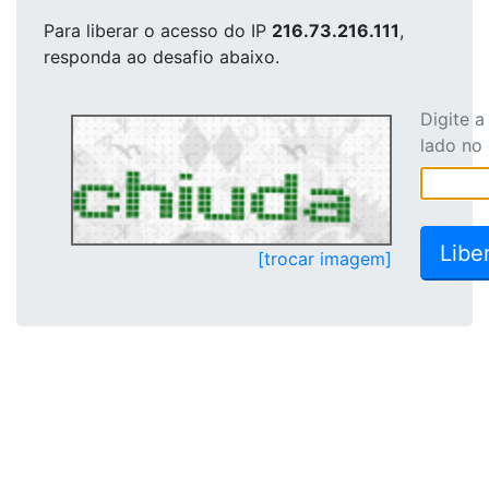
Para liberar o acesso
do IP
216.73.216.111
,
responda ao desafio abaixo.
Digite 
lado no
[trocar imagem]