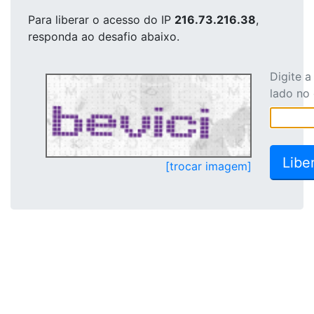
Para liberar o acesso
do IP
216.73.216.38
,
responda ao desafio abaixo.
Digite 
lado no
[trocar imagem]