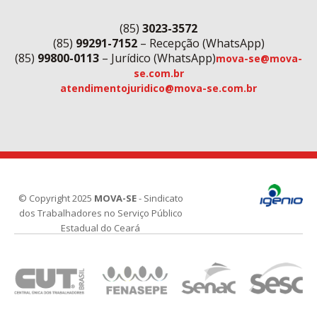
(85)
3023-3572
(85)
99291-7152
– Recepção (WhatsApp)
(85)
99800-0113
– Jurídico (WhatsApp)
mova-se@mova-
se.com.br
atendimentojuridico@mova-se.com.br
© Copyright 2025
MOVA-SE
- Sindicato
dos Trabalhadores no Serviço Público
Estadual do Ceará