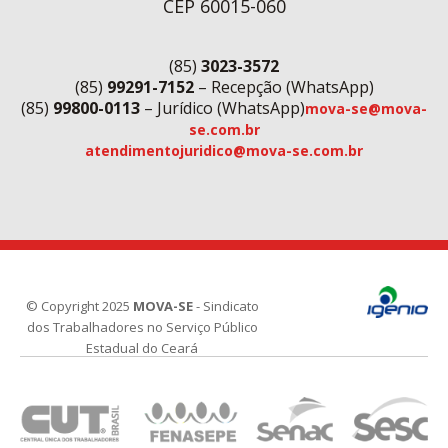
CEP 60015-060
(85)
3023-3572
(85)
99291-7152
– Recepção (WhatsApp)
(85)
99800-0113
– Jurídico (WhatsApp)
mova-se@mova-
se.com.br
atendimentojuridico@mova-se.com.br
© Copyright 2025
MOVA-SE
- Sindicato
dos Trabalhadores no Serviço Público
Estadual do Ceará