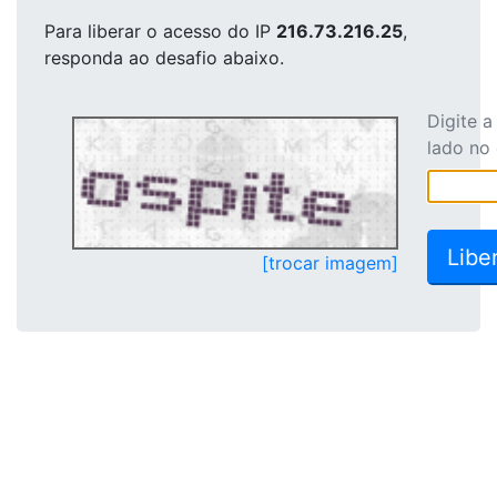
Para liberar o acesso
do IP
216.73.216.25
,
responda ao desafio abaixo.
Digite 
lado no
[trocar imagem]