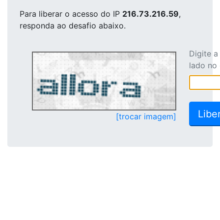
Para liberar o acesso
do IP
216.73.216.59
,
responda ao desafio abaixo.
Digite 
lado no
[trocar imagem]