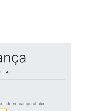
ança
nosco.
ao lado no campo abaixo