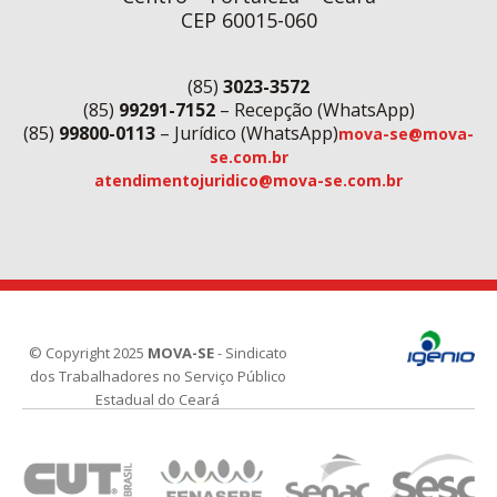
CEP 60015-060
(85)
3023-3572
(85)
99291-7152
– Recepção (WhatsApp)
(85)
99800-0113
– Jurídico (WhatsApp)
mova-se@mova-
se.com.br
atendimentojuridico@mova-se.com.br
© Copyright 2025
MOVA-SE
- Sindicato
dos Trabalhadores no Serviço Público
Estadual do Ceará