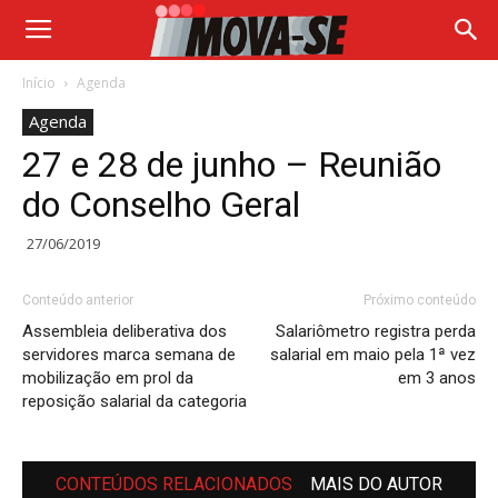
Início
Agenda
Agenda
27 e 28 de junho – Reunião
do Conselho Geral
27/06/2019
Conteúdo anterior
Próximo conteúdo
Assembleia deliberativa dos
Salariômetro registra perda
servidores marca semana de
salarial em maio pela 1ª vez
mobilização em prol da
em 3 anos
reposição salarial da categoria
CONTEÚDOS RELACIONADOS
MAIS DO AUTOR