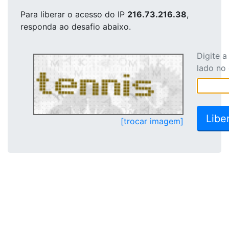
Para liberar o acesso
do IP
216.73.216.38
,
responda ao desafio abaixo.
Digite 
lado no
[trocar imagem]