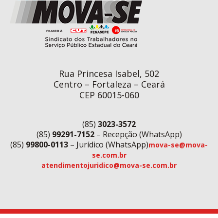
Rua Princesa Isabel, 502
Centro – Fortaleza – Ceará
CEP 60015-060
(85)
3023-3572
(85)
99291-7152
– Recepção (WhatsApp)
(85)
99800-0113
– Jurídico (WhatsApp)
mova-se@mova-
se.com.br
atendimentojuridico@mova-se.com.br