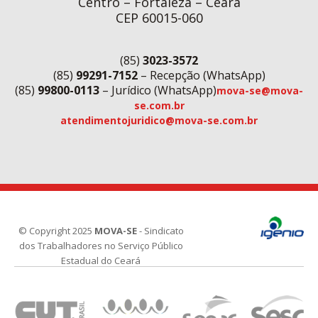
Centro – Fortaleza – Ceará
CEP 60015-060
(85)
3023-3572
(85)
99291-7152
– Recepção (WhatsApp)
(85)
99800-0113
– Jurídico (WhatsApp)
mova-se@mova-
se.com.br
atendimentojuridico@mova-se.com.br
© Copyright 2025
MOVA-SE
- Sindicato
dos Trabalhadores no Serviço Público
Estadual do Ceará