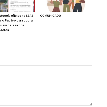
tocola ofícios na SEAS
COMUNICADO
ério Público para cobrar
as em defesa dos
adores