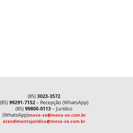
(85)
3023-3572
(85)
99291-7152
– Recepção (WhatsApp)
(85)
99800-0113
– Jurídico
(WhatsApp)
mova-se@mova-se.com.br
atendimentojuridico@mova-se.com.br