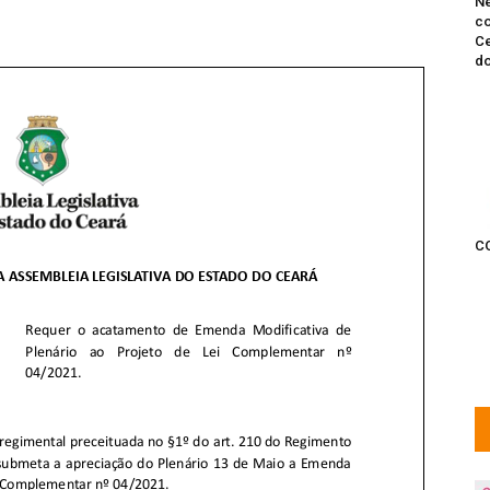
Ne
co
Ce
do
C