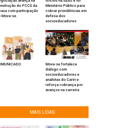
gociação avança na
ofícios na SEAS e no
nstrução do PCCS da
Ministério Público para
asa com participação
cobrar providências em
 Mova-se.
defesa dos
socioeducadores
OMUNICADO
Mova-se fortalece
diálogo com
socioeducadores e
analistas do Cariri e
reforça cobrança por
avanços na carreira
MAIS LIDAS