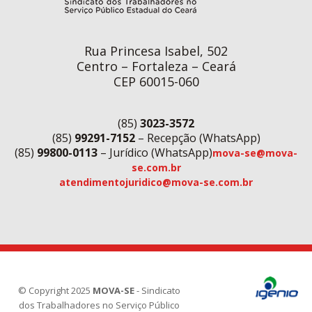
Rua Princesa Isabel, 502
Centro – Fortaleza – Ceará
CEP 60015-060
(85)
3023-3572
(85)
99291-7152
– Recepção (WhatsApp)
(85)
99800-0113
– Jurídico (WhatsApp)
mova-se@mova-
se.com.br
atendimentojuridico@mova-se.com.br
© Copyright 2025
MOVA-SE
- Sindicato
dos Trabalhadores no Serviço Público