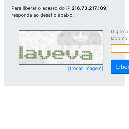
Para liberar o acesso
do IP
216.73.217.109
,
responda ao desafio abaixo.
Digite 
lado no
[trocar imagem]