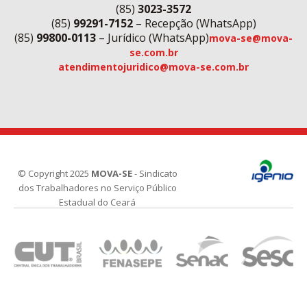
(85)
3023-3572
(85)
99291-7152
– Recepção (WhatsApp)
(85)
99800-0113
– Jurídico (WhatsApp)
mova-se@mova-
se.com.br
atendimentojuridico@mova-se.com.br
© Copyright 2025
MOVA-SE
- Sindicato
dos Trabalhadores no Serviço Público
Estadual do Ceará